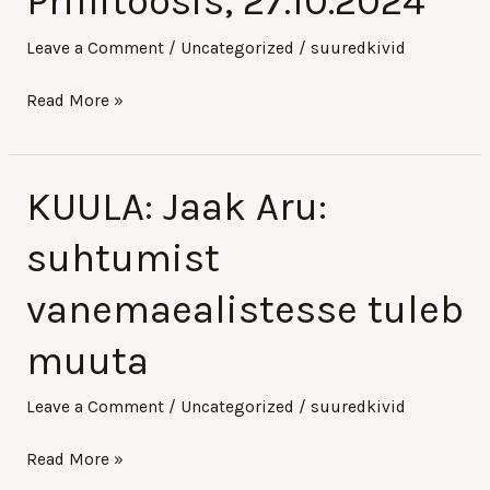
Prillitoosis, 27.10.2024
Aru
Prillitoosis,
Leave a Comment
/
Uncategorized
/
suuredkivid
27.10.2024
Read More »
KUULA: Jaak Aru:
KUULA:
Jaak
suhtumist
Aru:
suhtumist
vanemaealistesse tuleb
vanemaealistesse
muuta
tuleb
muuta
Leave a Comment
/
Uncategorized
/
suuredkivid
Read More »