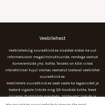
Veebilehest
Veebilehekülg suuredkivid.ee sisaldab endas ka uut
informatsiooni megaliitstruktuuride, nendega seotud
konverentside jms. kohta. Teiseks on kõik viited
interaktiivsel kujul olemas raamatut toetaval veebilehel
suuredkivid.ee.
Veebilehele suuredkivid.ee saab saata ka tagasisidet ja
teateid vigaste linkide ning QR-koodide kohta. Need
püüame jõudmööda asendada „töötavate“ linkide ja
videomaterjalidega.
We use cookies on our website to give you the most