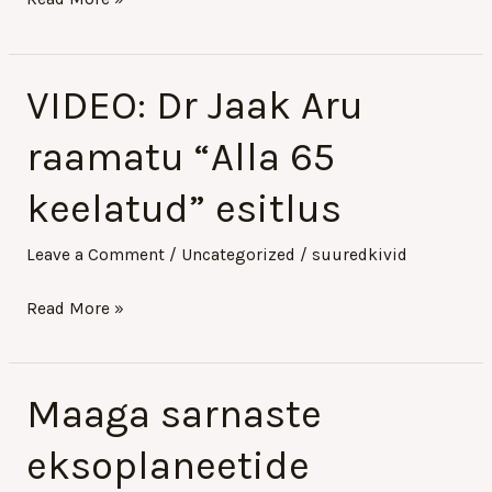
VIDEO: Dr Jaak Aru
VIDEO:
Dr
raamatu “Alla 65
Jaak
Aru
keelatud” esitlus
raamatu
“Alla
Leave a Comment
/
Uncategorized
/
suuredkivid
65
Read More »
keelatud”
esitlus
Maaga sarnaste
Maaga
sarnaste
eksoplaneetide
eksoplaneetide