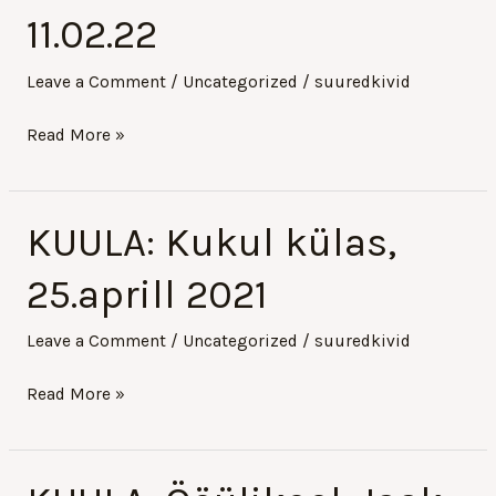
Rahva
11.02.22
Raamatus
11.02.22
Leave a Comment
/
Uncategorized
/
suuredkivid
Read More »
KUULA: Kukul külas,
KUULA:
Kukul
25.aprill 2021
külas,
25.aprill
Leave a Comment
/
Uncategorized
/
suuredkivid
2021
Read More »
KUULA: