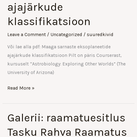
ajajärkude
ajajärkude
klassifikatsioon
klassifikatsioon
Leave a Comment
/
Uncategorized
/
suuredkivid
Või lae alla pdf: Maaga sarnaste eksoplaneetide
ajajärkude klassifikatsioon Pilt on päris Courserast,
kursuselt “Astrobiology: Exploring Other Worlds” (The
University of Arizona)
Read More »
Galerii: raamatuesitlus
Galerii:
raamatuesitlus
Tasku Rahva Raamatus
Tasku