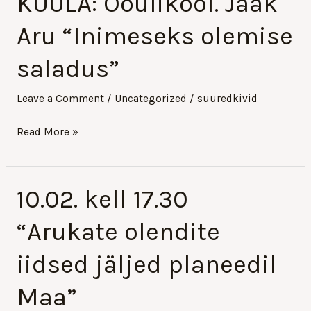
KUULA: Ööülikool. Jaak
Ööülikool.
Aru “Inimeseks olemise
Jaak
Aru
saladus”
“Inimeseks
olemise
Leave a Comment
/
Uncategorized
/
suuredkivid
saladus”
Read More »
10.02. kell 17.30
10.02.
kell
“Arukate olendite
17.30
“Arukate
iidsed jäljed planeedil
olendite
Maa”
iidsed
jäljed