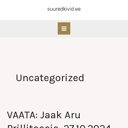
Skip
to
content
Uncategorized
VAATA: Jaak Aru
VAATA:
Jaak