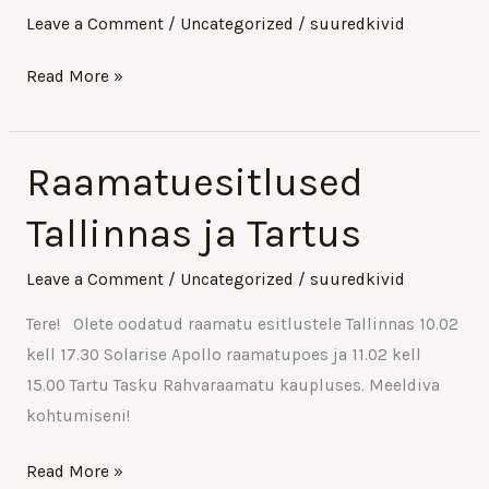
Leave a Comment
/
Uncategorized
/
suuredkivid
planeedil
Maa”
Read More »
Raamatuesitlused
Raamatuesitlused
Tallinnas
Tallinnas ja Tartus
ja
Tartus
Leave a Comment
/
Uncategorized
/
suuredkivid
Tere! Olete oodatud raamatu esitlustele Tallinnas 10.02
kell 17.30 Solarise Apollo raamatupoes ja 11.02 kell
15.00 Tartu Tasku Rahvaraamatu kaupluses. Meeldiva
kohtumiseni!
Read More »