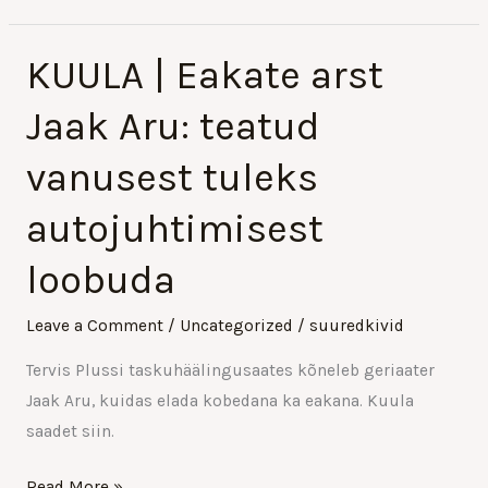
KUULA | Eakate arst
KUULA
|
Jaak Aru: teatud
Eakate
arst
vanusest tuleks
Jaak
autojuhtimisest
Aru:
teatud
loobuda
vanusest
tuleks
Leave a Comment
/
Uncategorized
/
suuredkivid
autojuhtimisest
loobuda
Tervis Plussi taskuhäälingusaates kõneleb geriaater
Jaak Aru, kuidas elada kobedana ka eakana. Kuula
saadet siin.
Read More »